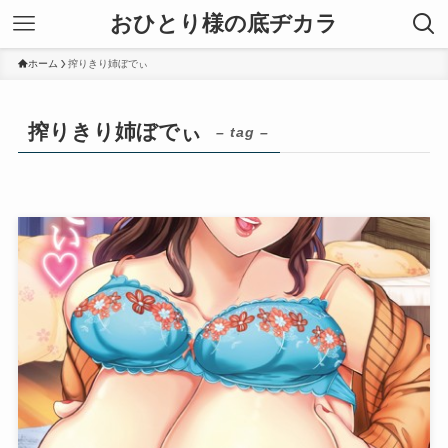
おひとり様の底ヂカラ
ホーム
搾りきり姉ぼでぃ
搾りきり姉ぼでぃ
– tag –