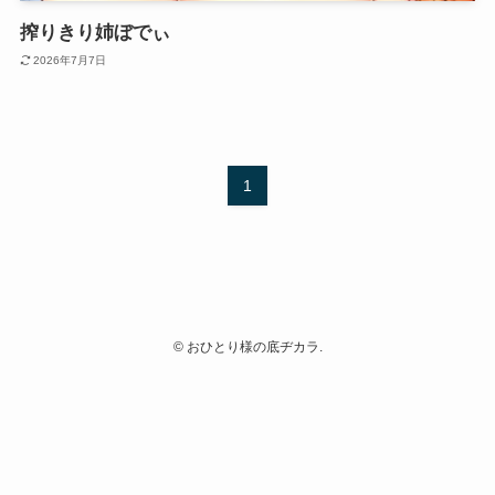
搾りきり姉ぼでぃ
2026年7月7日
1
©
おひとり様の底ヂカラ.