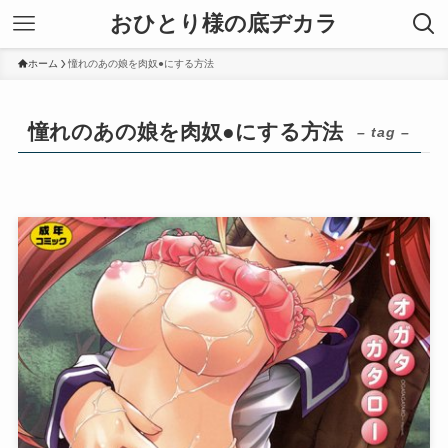
おひとり様の底ヂカラ
ホーム
憧れのあの娘を肉奴●にする方法
憧れのあの娘を肉奴●にする方法
– tag –