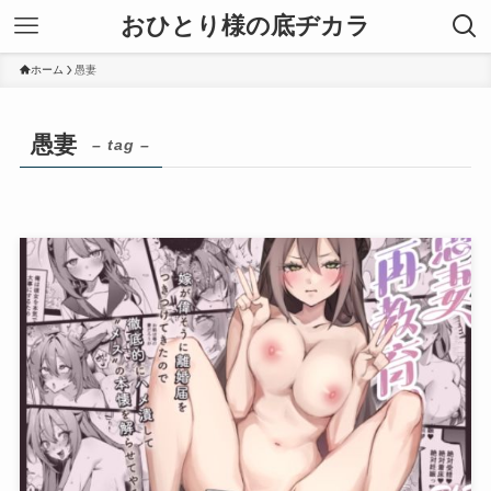
おひとり様の底ヂカラ
ホーム
愚妻
愚妻
– tag –