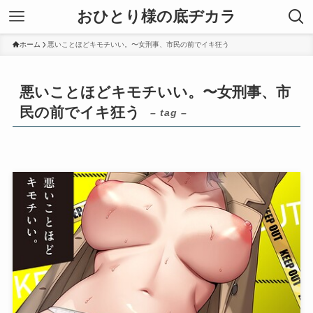
おひとり様の底ヂカラ
ホーム
悪いことほどキモチいい。〜女刑事、市民の前でイキ狂う
悪いことほどキモチいい。〜女刑事、市
民の前でイキ狂う
– tag –