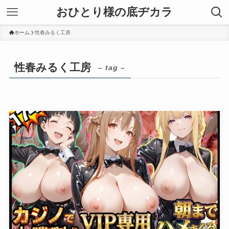
おひとり様の底ヂカラ
ホーム
性春みるく工房
性春みるく工房
– tag –