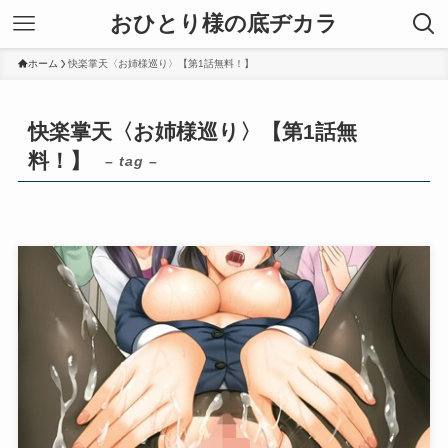
おひとり様の底ヂカラ
ホーム
快楽掌天〈お姉様巡り〉【第1話無料！】
快楽掌天〈お姉様巡り〉【第1話無
料！】
– tag –