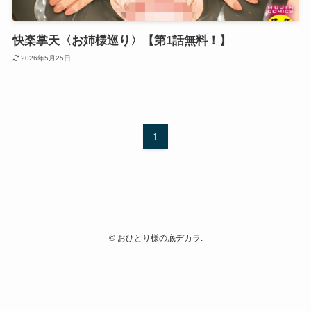
快楽掌天〈お姉様巡り〉【第1話無料！】
2026年5月25日
1
©
おひとり様の底ヂカラ.