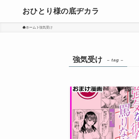
おひとり様の底ヂカラ
ホーム
強気受け
強気受け
– tag –