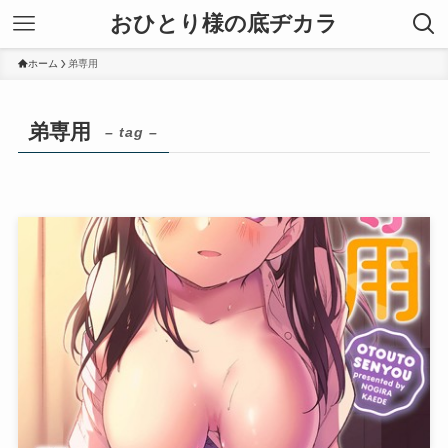
おひとり様の底ヂカラ
ホーム
弟専用
弟専用
– tag –