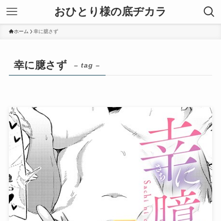
おひとり様の底ヂカラ
ホーム
幸に臆さず
幸に臆さず
– tag –