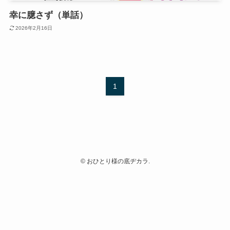
幸に臆さず（単話）
2026年2月16日
1
©
おひとり様の底ヂカラ.