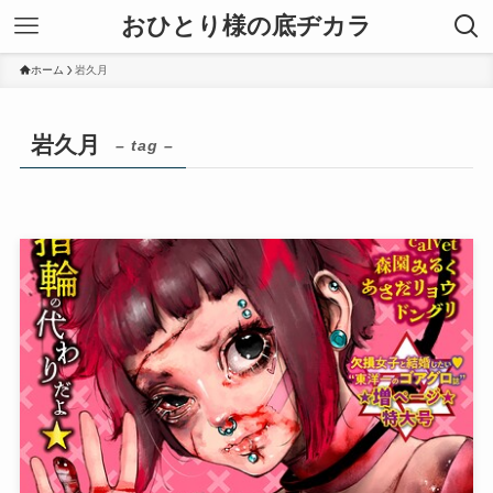
おひとり様の底ヂカラ
ホーム
岩久月
岩久月
– tag –