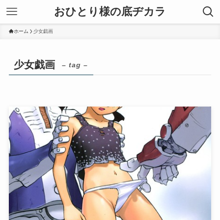
おひとり様の底ヂカラ
ホーム
少女戯画
少女戯画
– tag –