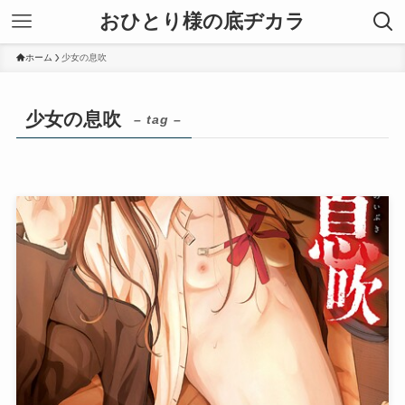
おひとり様の底ヂカラ
ホーム
少女の息吹
少女の息吹
– tag –