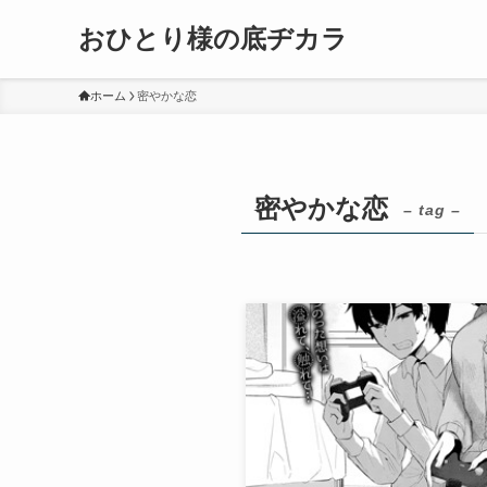
おひとり様の底ヂカラ
ホーム
密やかな恋
密やかな恋
– tag –