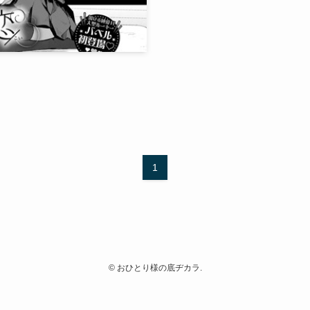
1
©
おひとり様の底ヂカラ.