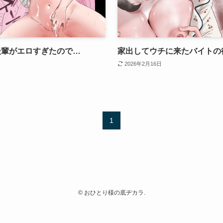
後輩がエロすぎたので…
家出してウチに来たバイトの
2026年2月16日
1
©
おひとり様の底ヂカラ.