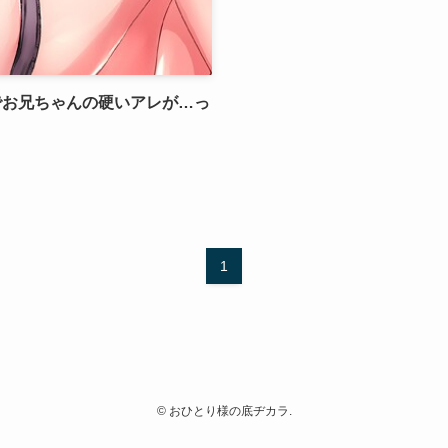
でお兄ちゃんの硬いアレが…っ
1
©
おひとり様の底ヂカラ.