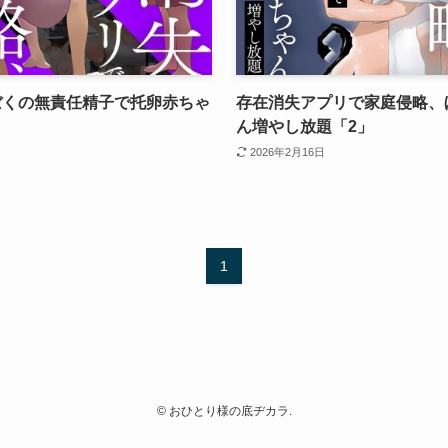
ぼくの無責任精子で托卵赤ちゃ
存在消失アプリで家庭侵略、
ん増やし放題「2」
2026年2月16日
1
©
おひとり様の底ヂカラ.