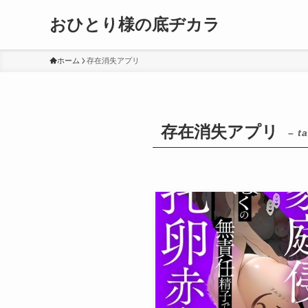
おひとり様の底ヂカラ
ホーム
存在消失アプリ
存在消失アプリ
– t