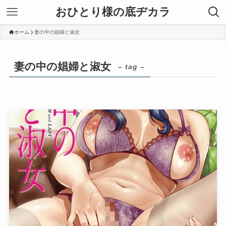
おひとり様の底ヂカラ
ホーム
妻の中の娼婦と淑女
妻の中の娼婦と淑女
– tag –