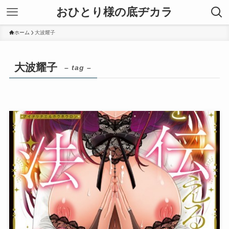
おひとり様の底ヂカラ
ホーム
大波耀子
大波耀子
– tag –