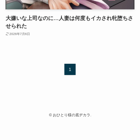
大嫌いな上司なのに…人妻は何度もイカされ牝堕ちさ
せられた
2026年7月6日
1
©
おひとり様の底ヂカラ.