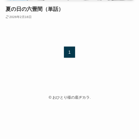
夏の日の六畳間（単話）
2026年2月16日
1
©
おひとり様の底ヂカラ.