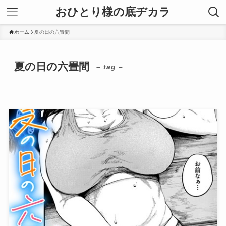
おひとり様の底ヂカラ
ホーム
夏の日の六畳間
夏の日の六畳間
– tag –