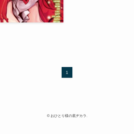
1
©
おひとり様の底ヂカラ.