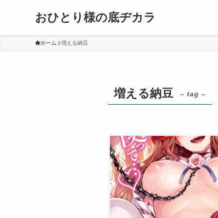
おひとり様の底ヂカラ
ホーム
増える納豆
増える納豆
– tag –