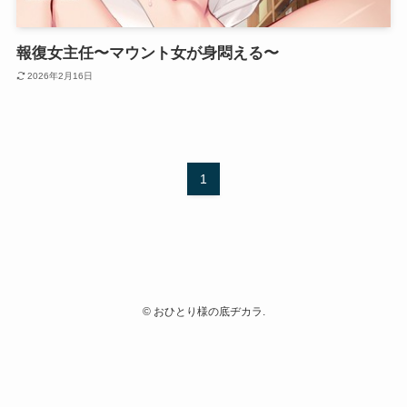
報復女主任〜マウント女が身悶える〜
2026年2月16日
1
©
おひとり様の底ヂカラ.