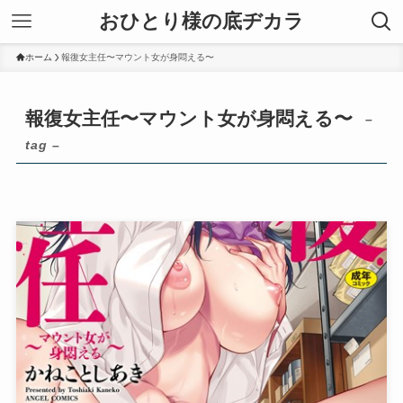
おひとり様の底ヂカラ
ホーム
報復女主任〜マウント女が身悶える〜
報復女主任〜マウント女が身悶える〜
–
tag –