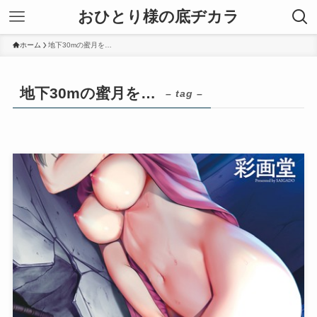
おひとり様の底ヂカラ
ホーム
地下30mの蜜月を…
地下30mの蜜月を…
– tag –