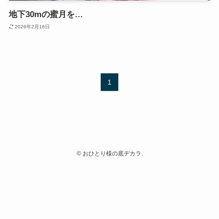
地下30mの蜜月を…
2026年2月16日
1
©
おひとり様の底ヂカラ.