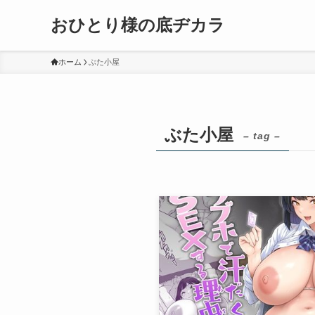
おひとり様の底ヂカラ
ホーム
ぶた小屋
ぶた小屋
– tag –