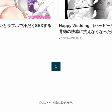
ンとラブホで汗だくSEXする
Happy Wedding （ハ
背徳の快感に抗えなくなった
2026年2月16日
1
©
おひとり様の底ヂカラ.