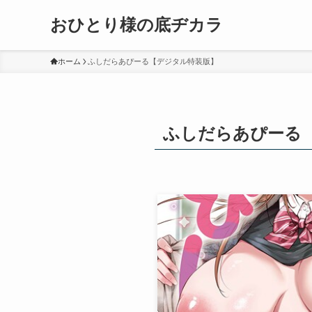
おひとり様の底ヂカラ
ホーム
ふしだらあぴーる【デジタル特装版】
ふしだらあぴーる