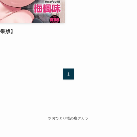
特装版】
1
©
おひとり様の底ヂカラ.