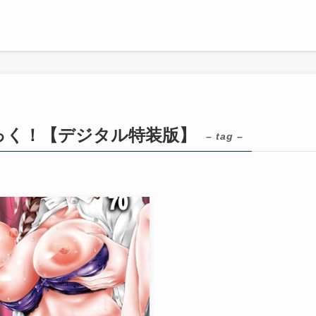
っく！【デジタル特装版】
– tag –