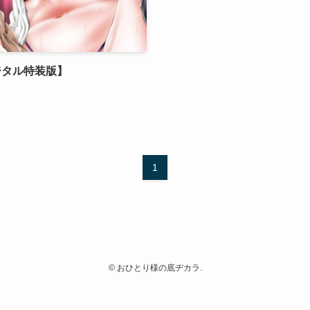
ジタル特装版】
1
©
おひとり様の底ヂカラ.