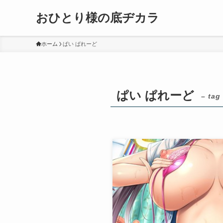
おひとり様の底ヂカラ
ホーム
ぱい ぱれーど
ぱい ぱれーど
– tag