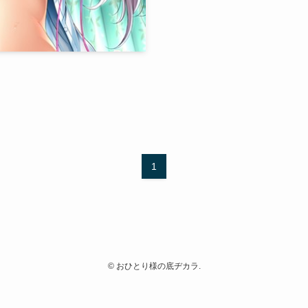
1
©
おひとり様の底ヂカラ.