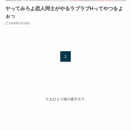
ヤってみろよ恋人同士がやるラブラブHってやつをよ
ぉっ
2026年2月16日
1
©
おひとり様の底ヂカラ.