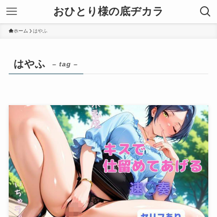
おひとり様の底ヂカラ
ホーム
はやふ
はやふ
– tag –