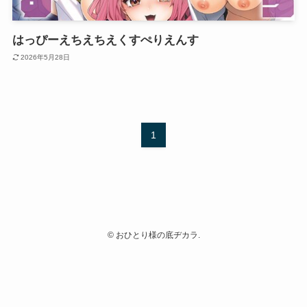
はっぴーえちえちえくすぺりえんす
2026年5月28日
1
©
おひとり様の底ヂカラ.