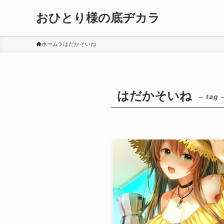
おひとり様の底ヂカラ
ホーム
はだかそいね
はだかそいね
– tag 