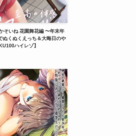
そいね 花園舞花編 〜年末年
つでぬくぬくえっち＆大晦日のや
U100ハイレゾ】