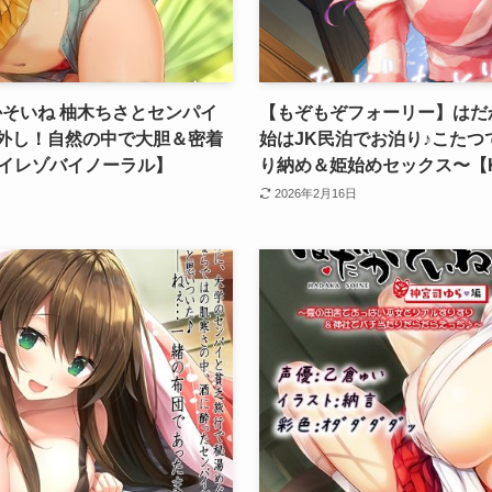
そいね 柚木ちさとセンパイ
【もぞもぞフォーリー】はだか
外し！自然の中で大胆＆密着
始はJK民泊でお泊り♪こた
ハイレゾバイノーラル】
り納め＆姫始めセックス〜【K
2026年2月16日