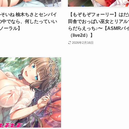
そいね 柚木ちさとセンパイ
【もぞもぞフォーリー】はだか
の中でなら、何したっていい
田舎でおっぱい巫女とリアル
イノーラル】
らだらえっち♪〜【ASMRバ
（live2d）】
2026年2月16日