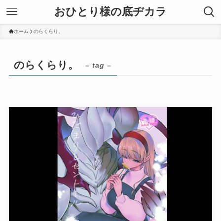
おひとり様の底ヂカラ
ホーム
のらくらり。
のらくらり。
– tag –