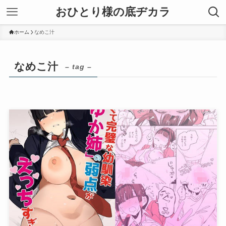
おひとり様の底ヂカラ
ホーム
なめこ汁
なめこ汁
– tag –