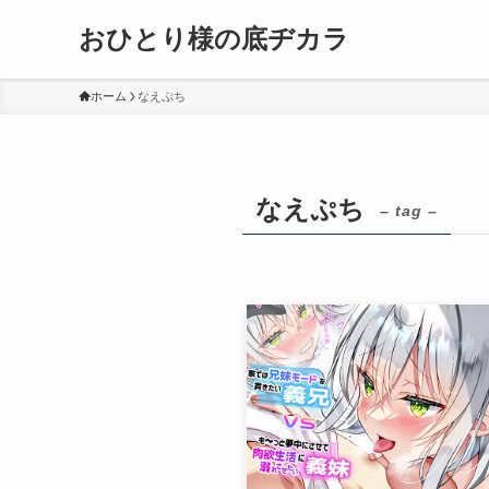
おひとり様の底ヂカラ
ホーム
なえぷち
なえぷち
– tag –