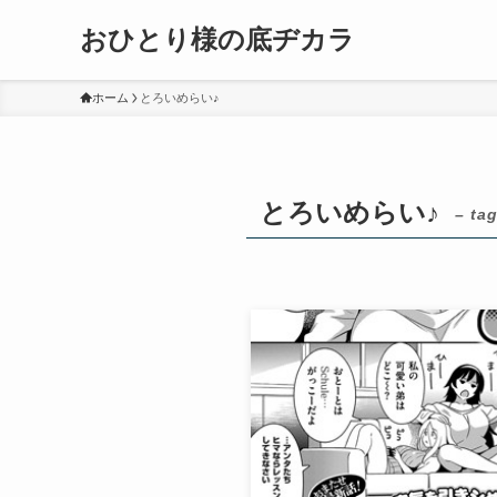
おひとり様の底ヂカラ
ホーム
とろいめらい♪
とろいめらい♪
– tag