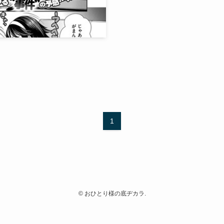
1
©
おひとり様の底ヂカラ.