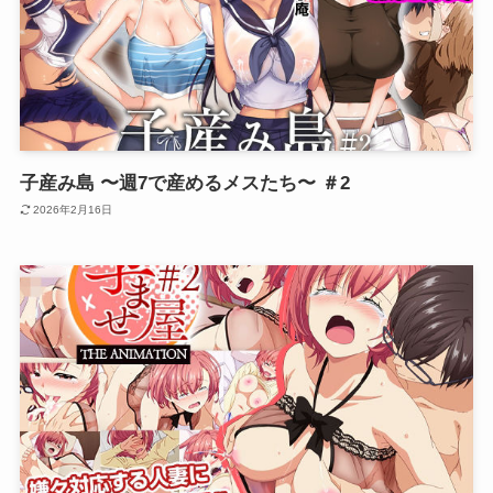
子産み島 〜週7で産めるメスたち〜 ＃2
2026年2月16日