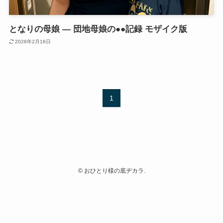
となりの母娘 — 団地母娘の●●記録 モザイク版
2026年2月16日
1
©
おひとり様の底ヂカラ.