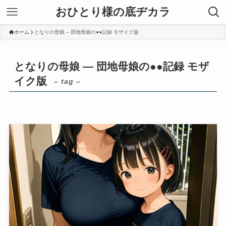
おひとり様の底ヂカラ
ホーム
となりの母娘 -- 団地母娘の●●記録 モザイク版
となりの母娘 — 団地母娘の●●記録 モザ
イク版
– tag –