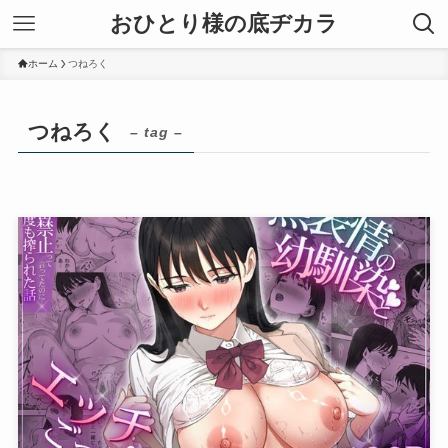
おひとり様の底ヂカラ
ホーム
つねろく
つねろく
– tag –