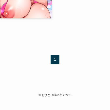
1
©
おひとり様の底ヂカラ.