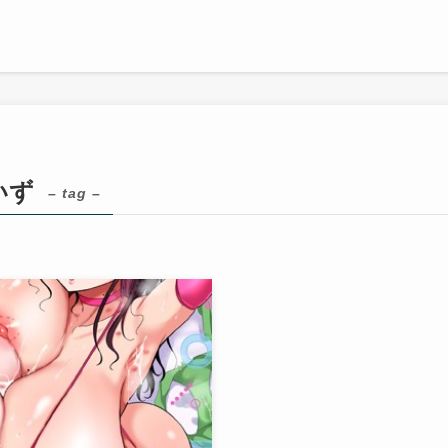
いず
– tag –