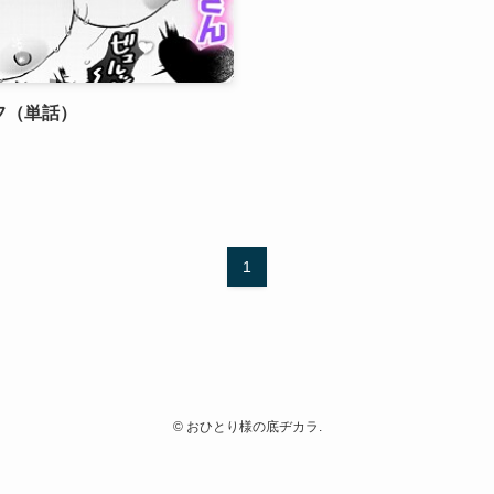
フ（単話）
1
©
おひとり様の底ヂカラ.