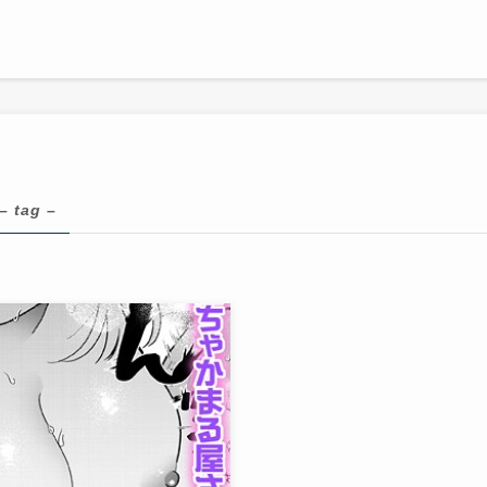
– tag –