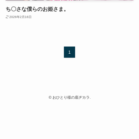
ち〇さな僕らのお姫さま。
2026年2月16日
1
©
おひとり様の底ヂカラ.