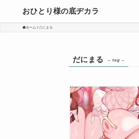
おひとり様の底ヂカラ
ホーム
だにまる
だにまる
– tag –