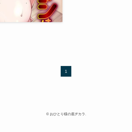
。
1
©
おひとり様の底ヂカラ.