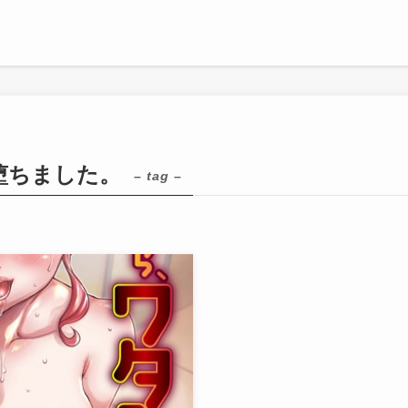
堕ちました。
– tag –