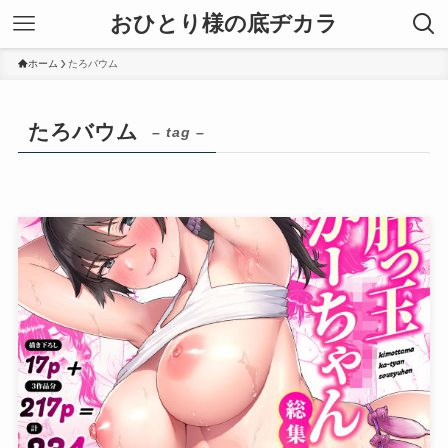
おひとり様の底ヂカラ
ホーム
たろバウム
たろバウム
– tag –