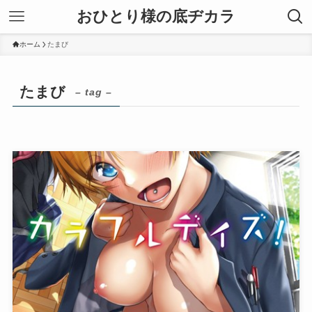
おひとり様の底ヂカラ
ホーム
たまび
たまび
– tag –