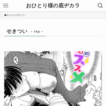
おひとり様の底ヂカラ
ホーム
せきつい
せきつい
– tag –