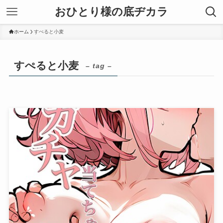
おひとり様の底ヂカラ
ホーム
すぺると小麦
すぺると小麦
– tag –