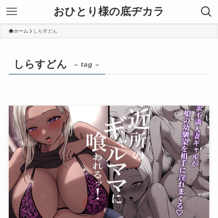
おひとり様の底ヂカラ
ホーム
しらすどん
しらすどん
– tag –