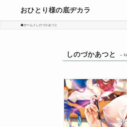
おひとり様の底ヂカラ
ホーム
しのづかあつと
しのづかあつと
– t