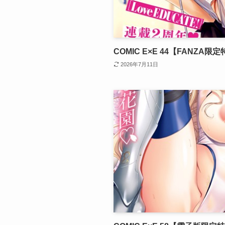
COMIC E×E 44【FANZA
2026年7月11日