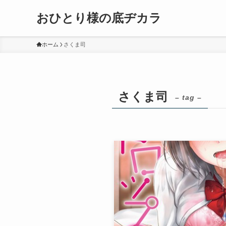
おひとり様の底ヂカラ
ホーム
さくま司
さくま司
– tag –